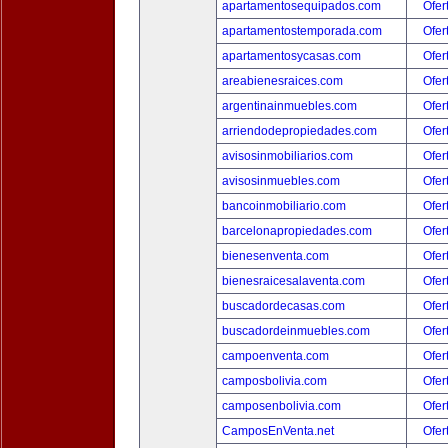
apartamentosequipados.com
Ofer
apartamentostemporada.com
Ofer
apartamentosycasas.com
Ofer
areabienesraices.com
Ofer
argentinainmuebles.com
Ofer
arriendodepropiedades.com
Ofer
avisosinmobiliarios.com
Ofer
avisosinmuebles.com
Ofer
bancoinmobiliario.com
Ofer
barcelonapropiedades.com
Ofer
bienesenventa.com
Ofer
bienesraicesalaventa.com
Ofer
buscadordecasas.com
Ofer
buscadordeinmuebles.com
Ofer
campoenventa.com
Ofer
camposbolivia.com
Ofer
camposenbolivia.com
Ofer
CamposEnVenta.net
Ofer