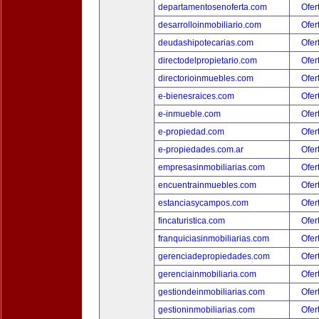
departamentosenoferta.com
Ofer
desarrolloinmobiliario.com
Ofer
deudashipotecarias.com
Ofer
directodelpropietario.com
Ofer
directorioinmuebles.com
Ofer
e-bienesraices.com
Ofer
e-inmueble.com
Ofer
e-propiedad.com
Ofer
e-propiedades.com.ar
Ofer
empresasinmobiliarias.com
Ofer
encuentrainmuebles.com
Ofer
estanciasycampos.com
Ofer
fincaturistica.com
Ofer
franquiciasinmobiliarias.com
Ofer
gerenciadepropiedades.com
Ofer
gerenciainmobiliaria.com
Ofer
gestiondeinmobiliarias.com
Ofer
gestioninmobiliarias.com
Ofer