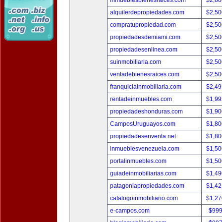
inmueblesbienesraices.com
$2,80
alquilerdepropiedades.com
$2,50
compratupropiedad.com
$2,50
propiedadesdemiami.com
$2,50
propiedadesenlinea.com
$2,50
suinmobiliaria.com
$2,50
ventadebienesraices.com
$2,50
franquiciainmobiliaria.com
$2,49
rentadeinmuebles.com
$1,99
propiedadeshonduras.com
$1,90
CamposUruguayos.com
$1,80
propiedadesenventa.net
$1,80
inmueblesvenezuela.com
$1,50
portalinmuebles.com
$1,50
guiadeinmobiliarias.com
$1,49
patagoniapropiedades.com
$1,42
catalogoinmobiliario.com
$1,27
e-campos.com
$999