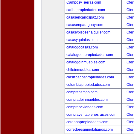
CamposyTierras.com
Ofer
caribepropiedades.com
Ofer
casasencarlospaz.com
Ofer
casasenparaguay.com
Ofer
casasypisosenalquiler.com
Ofer
casasyquintas.com
Ofer
catalogocasas.com
Ofer
catalogodepropiedades.com
Ofer
catalogoinmuebles.com
Ofer
chileinmuebles.com
Ofer
clasificadospropiedades.com
Ofer
colombiapropiedades.com
Ofer
compracampo.com
Ofer
compradeinmuebles.com
Ofer
comprarviviendas.com
Ofer
compraventabienesraices.com
Ofer
cordobapropiedades.com
Ofer
corredoresinmobiliarios.com
Ofer