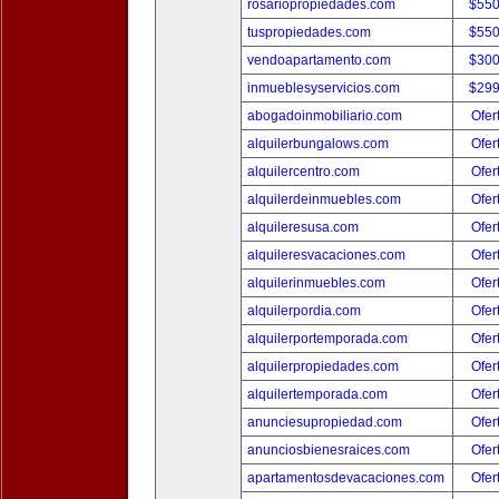
rosariopropiedades.com
$550
tuspropiedades.com
$550
vendoapartamento.com
$300
inmueblesyservicios.com
$299
abogadoinmobiliario.com
Ofer
alquilerbungalows.com
Ofer
alquilercentro.com
Ofer
alquilerdeinmuebles.com
Ofer
alquileresusa.com
Ofer
alquileresvacaciones.com
Ofer
alquilerinmuebles.com
Ofer
alquilerpordia.com
Ofer
alquilerportemporada.com
Ofer
alquilerpropiedades.com
Ofer
alquilertemporada.com
Ofer
anunciesupropiedad.com
Ofer
anunciosbienesraices.com
Ofer
apartamentosdevacaciones.com
Ofer