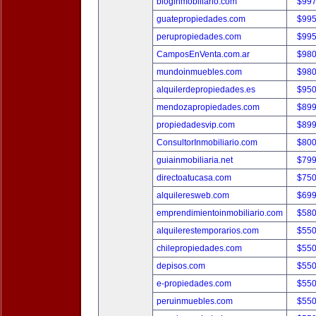
bloginmobiliario.com
$997
guatepropiedades.com
$995
perupropiedades.com
$995
CamposEnVenta.com.ar
$980
mundoinmuebles.com
$980
alquilerdepropiedades.es
$950
mendozapropiedades.com
$899
propiedadesvip.com
$899
ConsultorInmobiliario.com
$800
guiainmobiliaria.net
$799
directoatucasa.com
$750
alquileresweb.com
$699
emprendimientoinmobiliario.com
$580
alquilerestemporarios.com
$550
chilepropiedades.com
$550
depisos.com
$550
e-propiedades.com
$550
peruinmuebles.com
$550