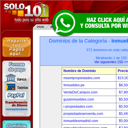
Dominios de la Categoría -
Inmueb
372 dominios en esta categ
Mostrando 1 de 150
Ver siguientes 150 >>
Nombre de Dominio
Preci
miamipropiedades.com
$15,0
Inmuebles.pe
$8,50
VentaDeCampos.com
$7,90
guiainmuebles.com
$5,50
i-propiedades.com
$5,50
propiedadesenventa.com
$5,49
inmueblesmadrid.com
$5,00