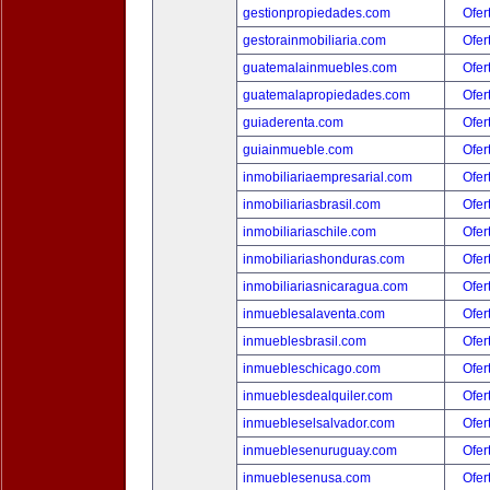
gestionpropiedades.com
Ofer
gestorainmobiliaria.com
Ofer
guatemalainmuebles.com
Ofer
guatemalapropiedades.com
Ofer
guiaderenta.com
Ofer
guiainmueble.com
Ofer
inmobiliariaempresarial.com
Ofer
inmobiliariasbrasil.com
Ofer
inmobiliariaschile.com
Ofer
inmobiliariashonduras.com
Ofer
inmobiliariasnicaragua.com
Ofer
inmueblesalaventa.com
Ofer
inmueblesbrasil.com
Ofer
inmuebleschicago.com
Ofer
inmueblesdealquiler.com
Ofer
inmuebleselsalvador.com
Ofer
inmueblesenuruguay.com
Ofer
inmueblesenusa.com
Ofer