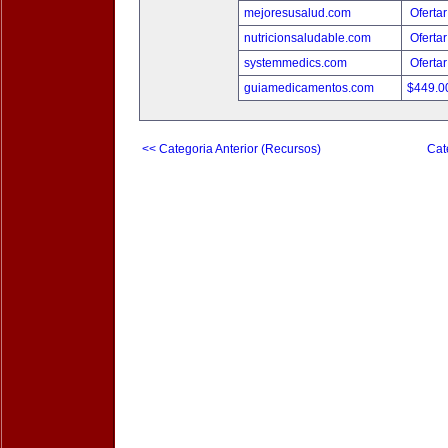
mejoresusalud.com
Ofertar
nutricionsaludable.com
Ofertar
systemmedics.com
Ofertar
guiamedicamentos.com
$449.
<< Categoria Anterior (Recursos)
Cat