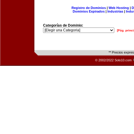
Registro de Dominios
|
Web Hosting
|
D
Dominios Expirados
|
Industrias
|
Indu
Categorías de Dominio:
[Pág. princi
** Precios expre
© 2002/2022 Solo10.com