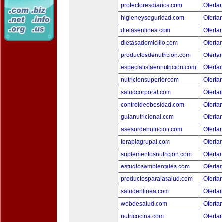
protectoresdiarios.com
Ofertar
higieneyseguridad.com
Ofertar
dietasenlinea.com
Ofertar
dietasadomicilio.com
Ofertar
productosdenutricion.com
Ofertar
especialistaennutricion.com
Ofertar
nutricionsuperior.com
Ofertar
saludcorporal.com
Ofertar
controldeobesidad.com
Ofertar
guianutricional.com
Ofertar
asesordenutricion.com
Ofertar
terapiagrupal.com
Ofertar
suplementosnutricion.com
Ofertar
estudiosambientales.com
Ofertar
productosparalasalud.com
Ofertar
saludenlinea.com
Ofertar
webdesalud.com
Ofertar
nutricocina.com
Ofertar