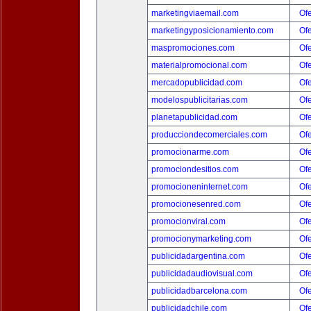
marketingviaemail.com
Ofe
marketingyposicionamiento.com
Ofe
maspromociones.com
Ofe
materialpromocional.com
Ofe
mercadopublicidad.com
Ofe
modelospublicitarias.com
Ofe
planetapublicidad.com
Ofe
producciondecomerciales.com
Ofe
promocionarme.com
Ofe
promociondesitios.com
Ofe
promocioneninternet.com
Ofe
promocionesenred.com
Ofe
promocionviral.com
Ofe
promocionymarketing.com
Ofe
publicidadargentina.com
Ofe
publicidadaudiovisual.com
Ofe
publicidadbarcelona.com
Ofe
publicidadchile.com
Ofe