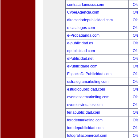
contratarfamosos.com
Ofe
CyberAgencia.com
Ofe
directoriodepublicidad.com
Ofe
e-catalogos.com
Ofe
e-Propaganda.com
Ofe
e-publicidad.es
Ofe
epublicidad.com
Ofe
ePublicidad.net
Ofe
ePublicidade.com
Ofe
EspacioDePublicidad.com
Ofe
estrategiamarketing.com
Ofe
estudiopublicidad.com
Ofe
eventosdemarketing.com
Ofe
eventosvirtuales.com
Ofe
feriapublicidad.com
Ofe
forodemarketing.com
Ofe
forodepublicidad.com
Ofe
fotografiacomercial.com
Ofe