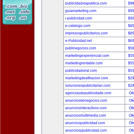
publicidadviapublica.com
$9
guiamarketing.com
$9
i-publicidad.com
$9
e-catalogo.com
$8
impresospublicitarios.com
$8
e-Publicidad.net
$6
publinegocios.com
$5
marketingexperiencial.com
$5
marketingrentable.com
$5
publicidadviral.com
$5
marketingdeafiliacion.com
$2
solucionespublicitarias.com
$2
agenciasdepublicidade.com
Ofe
anunciosdenegocios.com
Ofe
anunciosinteractivos.com
Ofe
anunciosmultimedia.com
Ofe
anunciospublicidad.com
Ofe
anunciosypublicidad.com
Ofe