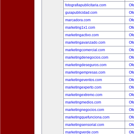
fotografiapublicitaria.com
Ofe
guiapublicidad.com
Ofe
marcadora.com
Ofe
marketing1x1.com
Ofe
marketingactivo.com
Ofe
marketingavanzado.com
Ofe
marketingcomercial.com
Ofe
marketingdenegocios.com
Ofe
marketingdeseguros.com
Ofe
marketingempresas.com
Ofe
marketingeventos.com
Ofe
marketingexperto.com
Ofe
marketingextremo.com
Ofe
marketingmedios.com
Ofe
marketingnegocios.com
Ofe
marketingquefunciona.com
Ofe
marketingsensorial.com
Ofe
marketingverde.com
Ofe