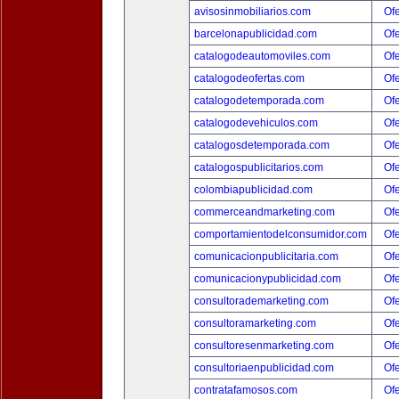
avisosinmobiliarios.com
Ofe
barcelonapublicidad.com
Ofe
catalogodeautomoviles.com
Ofe
catalogodeofertas.com
Ofe
catalogodetemporada.com
Ofe
catalogodevehiculos.com
Ofe
catalogosdetemporada.com
Ofe
catalogospublicitarios.com
Ofe
colombiapublicidad.com
Ofe
commerceandmarketing.com
Ofe
comportamientodelconsumidor.com
Ofe
comunicacionpublicitaria.com
Ofe
comunicacionypublicidad.com
Ofe
consultorademarketing.com
Ofe
consultoramarketing.com
Ofe
consultoresenmarketing.com
Ofe
consultoriaenpublicidad.com
Ofe
contratafamosos.com
Ofe