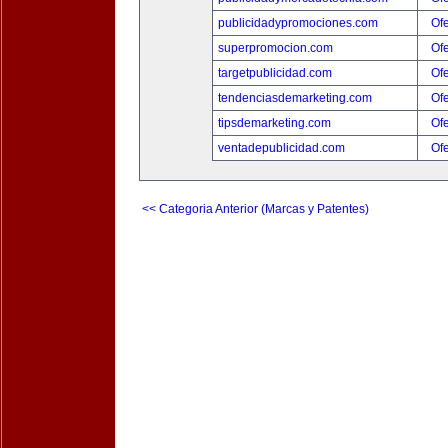
publicidadypromociones.com
Ofe
superpromocion.com
Ofe
targetpublicidad.com
Ofe
tendenciasdemarketing.com
Ofe
tipsdemarketing.com
Ofe
ventadepublicidad.com
Ofe
<< Categoria Anterior (Marcas y Patentes)