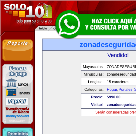
zonadesegurid
Vendido!
Mayusculas:
ZONADESEGUR
Minusculas:
zonadesegurida
Longitud:
15 caracteres
Categorias:
Hogar
,
Portales
,
Precio:
$990.00
Visitar!
zonadesegurida
Serán consideradas ofer