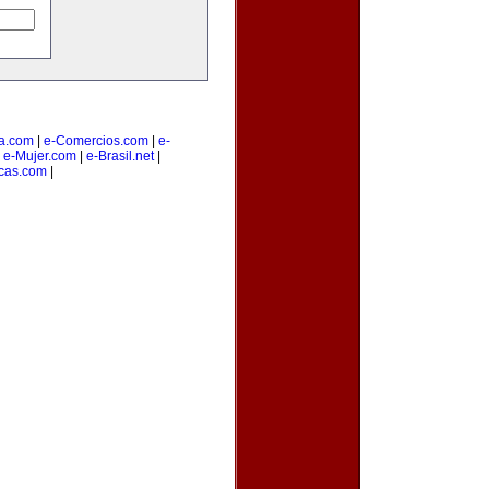
a.com
|
e-Comercios.com
|
e-
|
e-Mujer.com
|
e-Brasil.net
|
cas.com
|