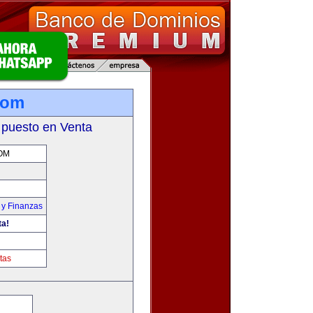
com
 puesto en Venta
OM
 y Finanzas
ta!
tas