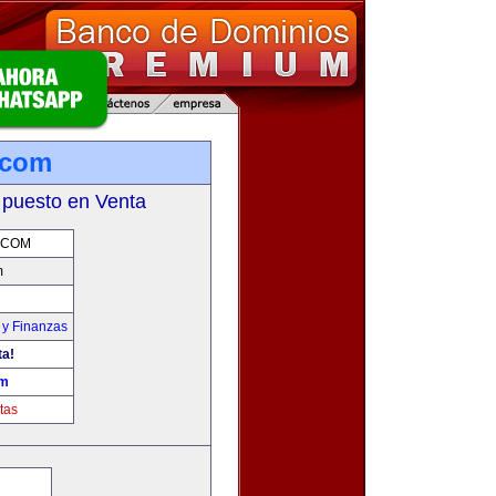
.com
 puesto en Venta
.COM
m
 y Finanzas
ta!
om
tas