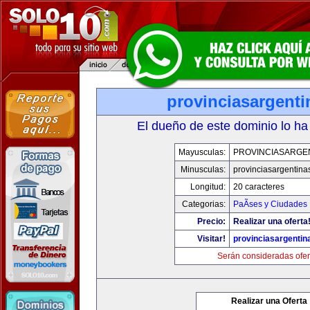
provinciasargent
El dueño de este dominio lo ha
Mayusculas:
PROVINCIASARGE
Minusculas:
provinciasargentina
Longitud:
20 caracteres
Categorias:
PaÃ­ses y Ciudades
Precio:
Realizar una oferta
Visitar!
provinciasargenti
Serán consideradas ofer
Realizar una Oferta