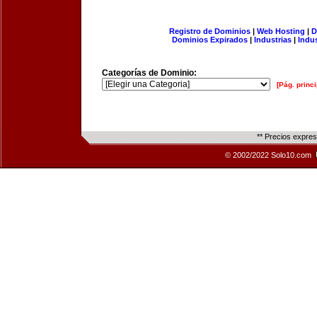
Registro de Dominios
|
Web Hosting
|
D
Dominios Expirados
|
Industrias
|
Indu
Categorías de Dominio:
[Pág. princi
** Precios expre
© 2002/2022 Solo10.com