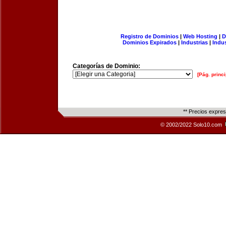
Registro de Dominios
|
Web Hosting
|
D
Dominios Expirados
|
Industrias
|
Indu
Categorías de Dominio:
[Pág. princi
** Precios expre
© 2002/2022 Solo10.com