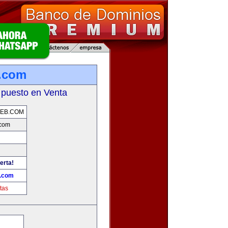
.com
 puesto en Venta
EB.COM
com
erta!
.com
tas