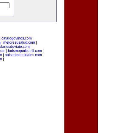
|
catalogovinos.com
|
m
|
mejoresusalud.com
|
planesdeviaje.com
|
.com
|
turismoporbrasil.com
|
om
|
bolsasindustriales.com
|
om
|