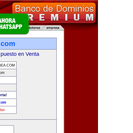
a.com
 puesto en Venta
NEA.COM
com
erta!
.com
tas