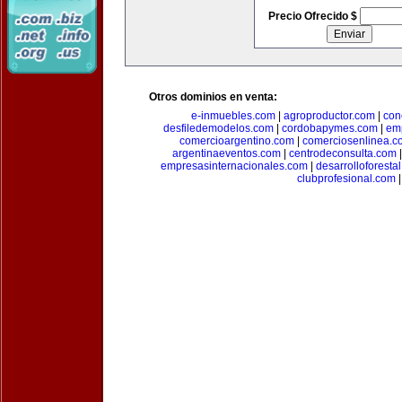
Precio Ofrecido $
Otros dominios en venta:
e-inmuebles.com
|
agroproductor.com
|
con
desfiledemodelos.com
|
cordobapymes.com
|
em
comercioargentino.com
|
comerciosenlinea.c
argentinaeventos.com
|
centrodeconsulta.com
empresasinternacionales.com
|
desarrolloforesta
clubprofesional.com
|