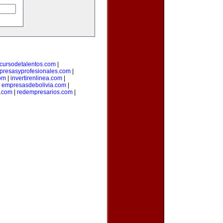
cursodetalentos.com
|
presasyprofesionales.com
|
om
|
invertirenlinea.com
|
|
empresasdebolivia.com
|
l.com
|
redempresarios.com
|