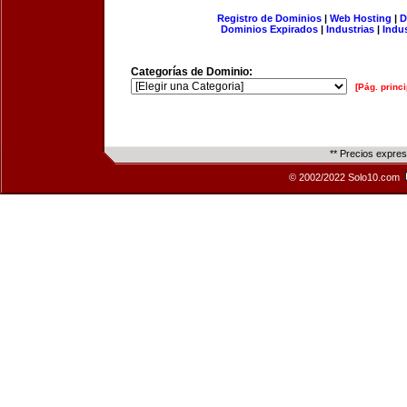
Registro de Dominios
|
Web Hosting
|
D
Dominios Expirados
|
Industrias
|
Indu
Categorías de Dominio:
[Pág. princi
** Precios expre
© 2002/2022 Solo10.com