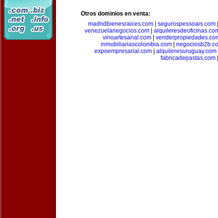
Otros dominios en venta:
madridbienesraices.com
|
segurospessoais.com
venezuelanegocios.com
|
alquileresdeoficinas.co
vinoartesanal.com
|
venderpropiedades.co
inmobiliariascolombia.com
|
negociosb2b.c
expoempresarial.com
|
alquileresuruguay.com
fabricadepastas.com