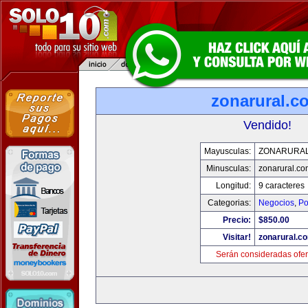
zonarural.c
Vendido!
Mayusculas:
ZONARURA
Minusculas:
zonarural.co
Longitud:
9 caracteres
Categorias:
Negocios
,
Po
Precio:
$850.00
Visitar!
zonarural.c
Serán consideradas ofer