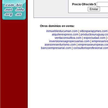
Precio Ofrecido $
Otros dominios en venta:
inmueblestucuman.com
|
sitiosparapymes.com
alquilerexpress.com
|
productosuruguay.c
ventaconsultiva.com
|
expociudad.com
|
inversionesagropecuarias.com
|
empresario
asesoresenturismo.com
|
empresaseuropeas.c
bancoempresarial.com
|
consultorioprofesional.co