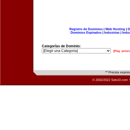
Registro de Dominios
|
Web Hosting
|
D
Dominios Expirados
|
Industrias
|
Indu
Categorías de Dominio:
[Pág. princi
** Precios expre
© 2002/2022 Solo10.com