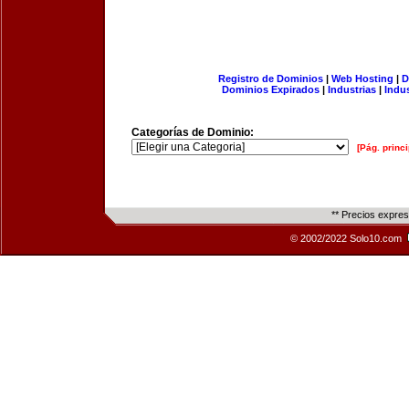
Registro de Dominios
|
Web Hosting
|
D
Dominios Expirados
|
Industrias
|
Indu
Categorías de Dominio:
[Pág. princi
** Precios expre
© 2002/2022 Solo10.com