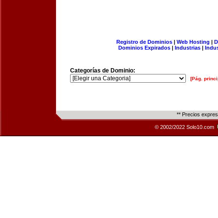
Registro de Dominios
|
Web Hosting
|
D
Dominios Expirados
|
Industrias
|
Indu
Categorías de Dominio:
[Pág. princi
** Precios expre
© 2002/2022 Solo10.com