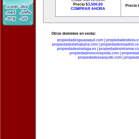
COMPRAR AHORA
Precio $
3,500.00
Precio 
COMPRAR AHORA
Otros dominios en venta:
propiedadesguayaquil.com
|
propiedadesibiza.e
propiedadeslahabana.com
|
propiedadesmadrid.co
propiedadesmalaga.es
|
propiedadesmiramar.c
propiedadesreconquista.com
|
propiedad
propiedadessanjusto.com
|
propieda