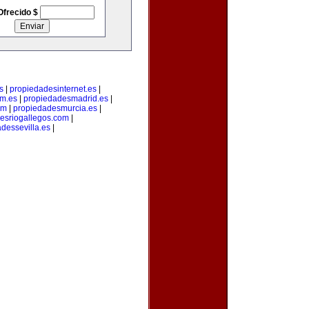
Ofrecido $
s
|
propiedadesinternet.es
|
m.es
|
propiedadesmadrid.es
|
om
|
propiedadesmurcia.es
|
esriogallegos.com
|
dessevilla.es
|