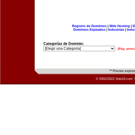
Registro de Dominios
|
Web Hosting
|
D
Dominios Expirados
|
Industrias
|
Indu
Categorías de Dominio:
[Pág. princi
** Precios expre
© 2002/2022 Solo10.com