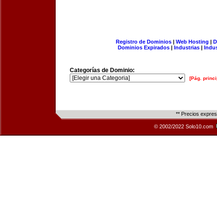
Registro de Dominios
|
Web Hosting
|
D
Dominios Expirados
|
Industrias
|
Indu
Categorías de Dominio:
[Pág. princi
** Precios expre
© 2002/2022 Solo10.com